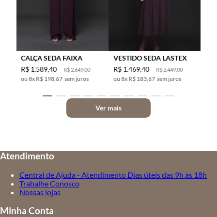
CALÇA SEDA FAIXA
VESTIDO SEDA LASTEX
R$
1
.
589
,
40
R$
1
.
469
,
40
R$
2
.
649
,
00
R$
2
.
449
,
00
8
x
R$ 198,67
sem juros
8
x
R$ 183,67
sem juros
Ver mais
Atendimento
Central de Ajuda - Atendimento Dias úteis das 9h às 18h
Trabalhe Conosco
Nossas lojas
Minha Conta