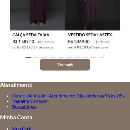
CALÇA SEDA FAIXA
VESTIDO SEDA LASTEX
R$
1
.
589
,
40
R$
1
.
469
,
40
R$
2
.
649
,
00
R$
2
.
449
,
00
8
x
R$ 198,67
sem juros
8
x
R$ 183,67
sem juros
Ver mais
Atendimento
Central de Ajuda - Atendimento Dias úteis das 9h às 18h
Trabalhe Conosco
Nossas lojas
Minha Conta
Meu Perfil