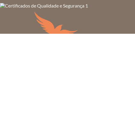
MRT 2 SPE S/A - Comércio Varejista de artigos do vestuário e
acessórios
CNPJ: 20.088.729/0001-79
Rua Dom Gerardo, 35 –
Centro – Rio de Janeiro – RJ