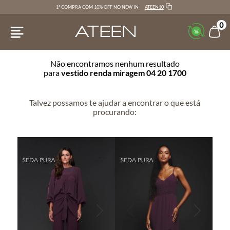
ATEEN10
1ª COMPRA COM 10% OFF NO NEW IN
0
Não encontramos nenhum resultado
para
vestido renda miragem 04 20 1700
Talvez possamos te ajudar a encontrar o que está
procurando: