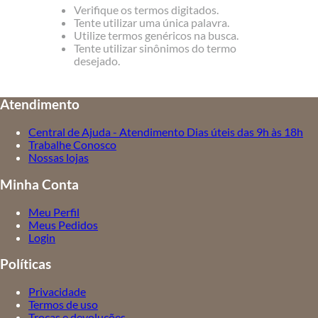
Verifique os termos digitados.
Tente utilizar uma única palavra.
Utilize termos genéricos na busca.
Tente utilizar sinônimos do termo
desejado.
Atendimento
Central de Ajuda - Atendimento Dias úteis das 9h às 18h
Trabalhe Conosco
Nossas lojas
Minha Conta
Meu Perfil
Meus Pedidos
Login
Políticas
Privacidade
Termos de uso
Trocas e devoluções