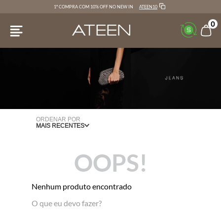
ATEEN10
1ª COMPRA COM 10% OFF NO NEW IN
0
ORDENAR POR
MAIS RECENTES
OOPS!
Nenhum produto encontrado
O que eu devo fazer?