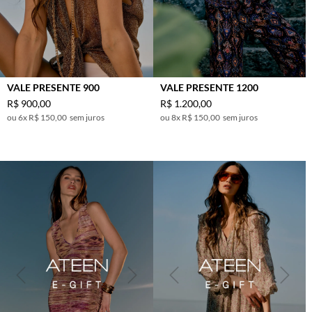
VALE PRESENTE 900
VALE PRESENTE 1200
R$
900
,
00
R$
1
.
200
,
00
6
x
R$ 150,00
sem juros
8
x
R$ 150,00
sem juros