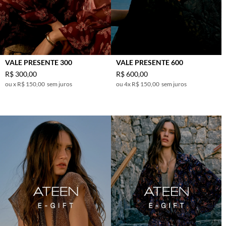
VALE PRESENTE 300
VALE PRESENTE 600
R$
300
,
00
R$
600
,
00
x
R$ 150,00
sem juros
4
x
R$ 150,00
sem juros