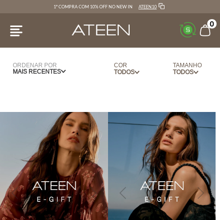
ATEEN10
1ª COMPRA COM 10% OFF NO NEW IN
0
ORDENAR POR
COR
TAMANHO
MAIS RECENTES
OFF WHITE
UN