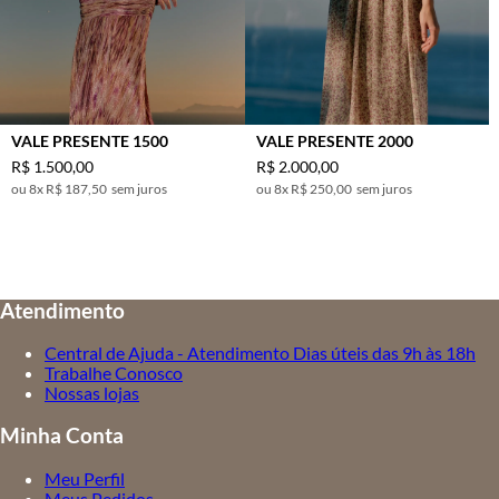
VALE PRESENTE 1500
VALE PRESENTE 2000
R$
1
.
500
,
00
R$
2
.
000
,
00
8
x
R$ 187,50
sem juros
8
x
R$ 250,00
sem juros
Atendimento
Central de Ajuda - Atendimento Dias úteis das 9h às 18h
Trabalhe Conosco
Nossas lojas
Minha Conta
Meu Perfil
Meus Pedidos