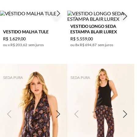
VINHO
38
40
42
VESTIDO LONGO SEDA
44
VESTIDO MALHA TULE
ESTAMPA BLAIR LUREX
R$
1
.
629
,
00
R$
5
.
559
,
00
x
R$ 203,62
sem juros
8
x
R$ 694,87
sem juros