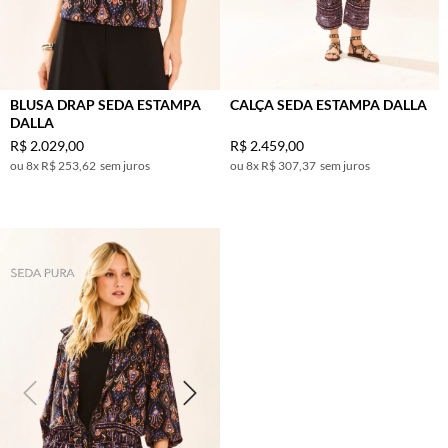
BLUSA DRAP SEDA ESTAMPA
CALÇA SEDA ESTAMPA DALLA
DALLA
R$
2
.
029
,
00
R$
2
.
459
,
00
8
x
R$ 253,62
sem juros
8
x
R$ 307,37
sem juros