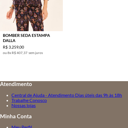
BOMBER SEDA ESTAMPA
DALLA
R$
3
.
259
,
00
8
x
R$ 407,37
sem juros
Atendimento
Central de Ajuda - Atendimento Dias úteis das 9h às 18h
Trabalhe Conosco
Nossas lojas
Minha Conta
Meu Perfil