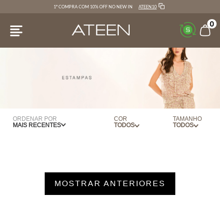
ATEEN10
1ª COMPRA COM 10% OFF NO NEW IN
0
ORDENAR POR
COR
TAMANHO
MAIS RECENTES
AZUL
PP
CARBONO
P
LILAS
M
MOSTRAR ANTERIORES
PINK
G
PRETO
34
TURQUESA
36