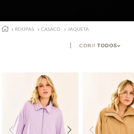
ROUPAS
CASACO
JAQUETA
COR
BEGE
LILAS
PRETO
TERRACOTA
VINHO