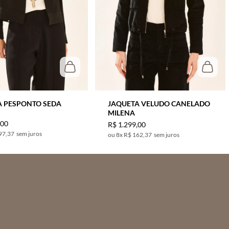
A PESPONTO SEDA
JAQUETA VELUDO CANELADO
MILENA
,
00
R$
1
.
299
,
00
97,37
sem juros
8
x
R$ 162,37
sem juros