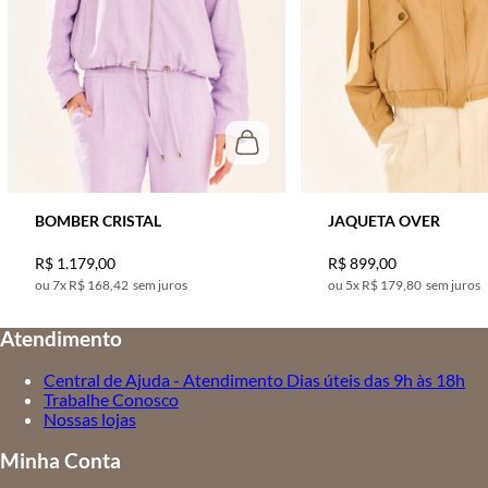
BOMBER CRISTAL
JAQUETA OVER
R$
1
.
179
,
00
R$
899
,
00
7
x
R$ 168,42
sem juros
5
x
R$ 179,80
sem juros
Atendimento
Central de Ajuda - Atendimento Dias úteis das 9h às 18h
Trabalhe Conosco
Nossas lojas
Minha Conta