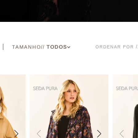
TAMANHO
ORDENAR POR
34
36
38
40
42
44