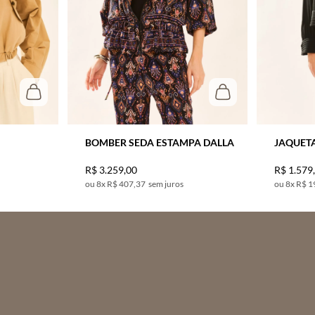
BOMBER SEDA ESTAMPA DALLA
JAQUET
R$
3
.
259
,
00
R$
1
.
579
8
x
R$ 407,37
sem juros
8
x
R$ 1