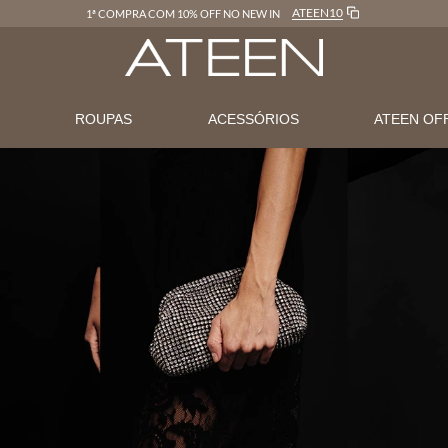
ATEEN10
1ª COMPRA COM 10% OFF NO NEW IN
N
ROUPAS
ACESSÓRIOS
ATEEN OF