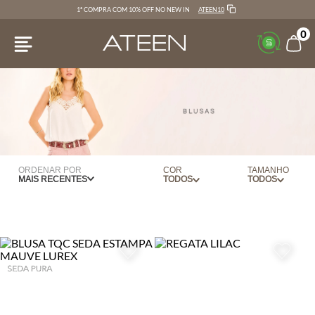
ATEEN10
1ª COMPRA COM 10% OFF NO NEW IN
0
ORDENAR POR
COR
TAMANHO
MAIS RECENTES
BEGE
PP
BERINGELA
P
BERINJELA
M
BRANCO
G
CARAMELO
34
CARBONO
36