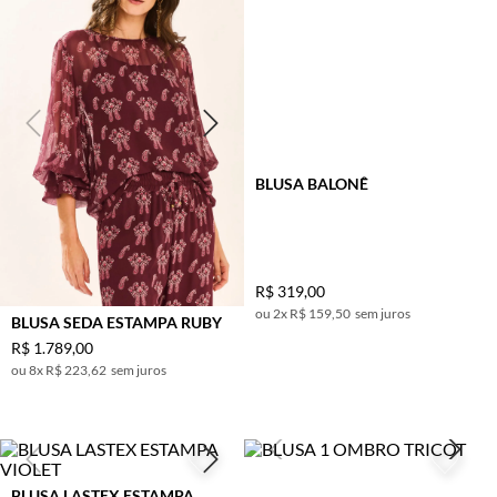
BLUSA BALONÊ
R$
319
,
00
2
x
R$ 159,50
sem juros
BLUSA SEDA ESTAMPA RUBY
R$
1
.
789
,
00
8
x
R$ 223,62
sem juros
BLUSA LASTEX ESTAMPA