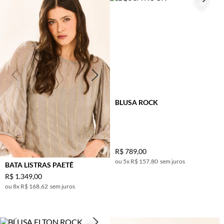
BLUSA ROCK
R$
789
,
00
5
x
R$ 157,80
sem juros
BATA LISTRAS PAETÊ
R$
1
.
349
,
00
8
x
R$ 168,62
sem juros