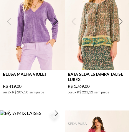
BLUSA MALHA VIOLET
BATA SEDA ESTAMPA TALISE
LUREX
R$
419
,
00
R$
1
.
769
,
00
2
x
R$ 209,50
sem juros
8
x
R$ 221,12
sem juros