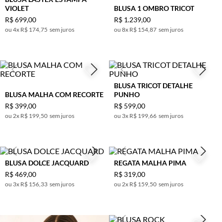
VIOLET
BLUSA 1 OMBRO TRICOT
R$
699
,
00
R$
1
.
239
,
00
4
x
R$ 174,75
sem juros
8
x
R$ 154,87
sem juros
BLUSA TRICOT DETALHE
BLUSA MALHA COM RECORTE
PUNHO
R$
399
,
00
R$
599
,
00
2
x
R$ 199,50
sem juros
3
x
R$ 199,66
sem juros
BLUSA DOLCE JACQUARD
REGATA MALHA PIMA
R$
469
,
00
R$
319
,
00
3
x
R$ 156,33
sem juros
2
x
R$ 159,50
sem juros