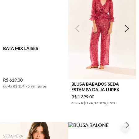
BATA MIX LAISES
R$
619
,
00
BLUSA BABADOS SEDA
4
x
R$ 154,75
sem juros
ESTAMPA DALIA LUREX
R$
1
.
399
,
00
8
x
R$ 174,87
sem juros