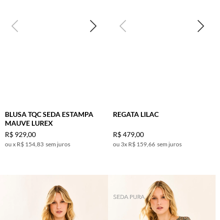
CINZA
38
CINZA
40
CLARO
42
DOURADO
44
LILAS
MARINHO
MESCLA
OFF WHITE
PINK
BLUSA TQC SEDA ESTAMPA
REGATA LILAC
MAUVE LUREX
PRETO
R$
929
,
00
R$
479
,
00
RATO
x
R$ 154,83
sem juros
3
x
R$ 159,66
sem juros
TURQUESA
VINHO