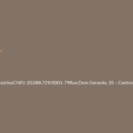
ssórios
CNPJ: 20.088.729/0001-79
Rua Dom Gerardo, 35 – Centro 