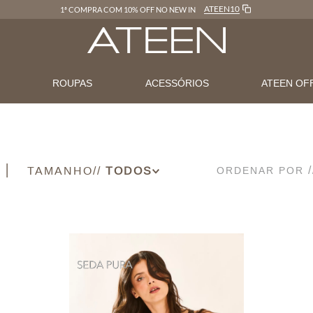
ATEEN10
1ª COMPRA COM 10% OFF NO NEW IN
N
ROUPAS
ACESSÓRIOS
ATEEN OF
TAMANHO
ORDENAR POR
36
38
40
42
44