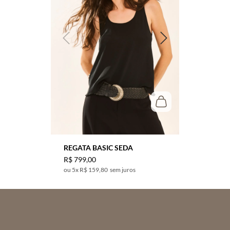
REGATA BASIC SEDA
R$
799
,
00
5
x
R$ 159,80
sem juros