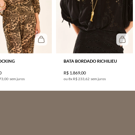
OCKING
BATA BORDADO RICHILIEU
0
R$
1
.
869
,
00
73,00
sem juros
8
x
R$ 233,62
sem juros