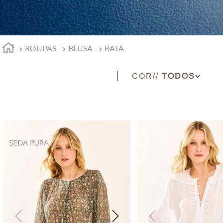
ROUPAS
BLUSA
BATA
COR
BRANCO
PRETO
RATO
TURQUESA