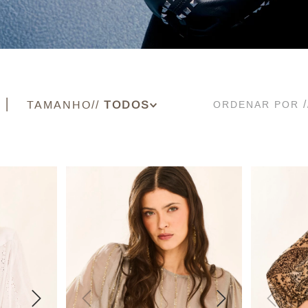
TAMANHO
ORDENAR POR
PP
P
M
G
36
38
40
42
44