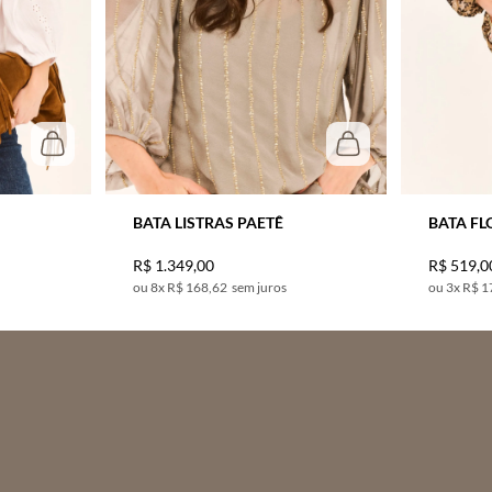
BATA LISTRAS PAETÊ
BATA FL
R$
1
.
349
,
00
R$
519
,
0
8
x
R$ 168,62
sem juros
3
x
R$ 1