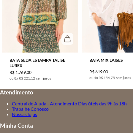
BATA SEDA ESTAMPA TALISE
BATA MIX LAISES
LUREX
R$
619
,
00
R$
1
.
769
,
00
4
x
R$ 154,75
sem juros
8
x
R$ 221,12
sem juros
Atendimento
Central de Ajuda - Atendimento Dias úteis das 9h às 18h
Trabalhe Conosco
Nossas lojas
Minha Conta