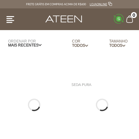
LOJAONLINE
FRETE GRÁTIS EM COMPRAS ACIMA DE R$600
0
ORDENAR POR
COR
TAMANHO
MAIS RECENTES
BERINJELA
PP
PRETO
P
M
G
36
38
40
42
44