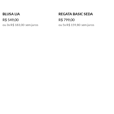
BLUSA LIA
REGATA BASIC SEDA
R$
549
,
00
R$
799
,
00
3
x
R$ 183,00
sem juros
5
x
R$ 159,80
sem juros