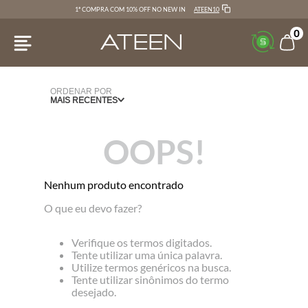
ATEEN10
1ª COMPRA COM 10% OFF NO NEW IN
0
ORDENAR POR
MAIS RECENTES
OOPS!
Nenhum produto encontrado
O que eu devo fazer?
Verifique os termos digitados.
Tente utilizar uma única palavra.
Utilize termos genéricos na busca.
Tente utilizar sinônimos do termo
desejado.