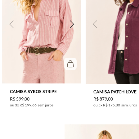
CAMISA SYROS STRIPE
CAMISA PATCH LOVE
R$
599
,
00
R$
879
,
00
3
x
R$ 199,66
sem juros
5
x
R$ 175,80
sem juros