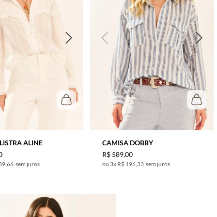
LISTRA ALINE
CAMISA DOBBY
0
R$
589
,
00
89,66
sem juros
3
x
R$ 196,33
sem juros