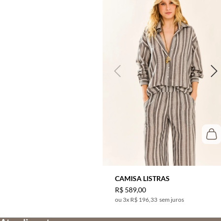
CAMISA LISTRAS
R$
589
,
00
3
x
R$ 196,33
sem juros