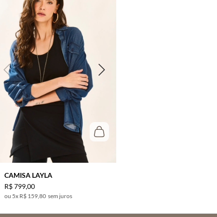
CAMISA LAYLA
R$
799
,
00
5
x
R$ 159,80
sem juros