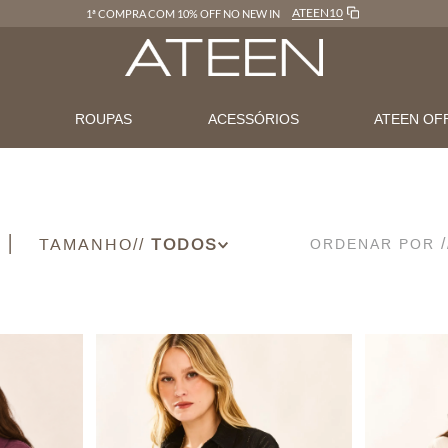
ATEEN10
1ª COMPRA COM 10% OFF NO NEW IN
N
ROUPAS
ACESSÓRIOS
ATEEN OF
TAMANHO
ORDENAR POR
36
38
40
42
44