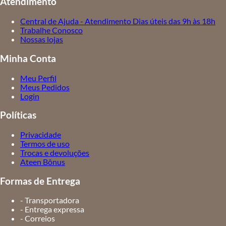
Atendimento
Central de Ajuda - Atendimento Dias úteis das 9h às 18h
Trabalhe Conosco
Nossas lojas
Minha Conta
Meu Perfil
Meus Pedidos
Login
Políticas
Privacidade
Termos de uso
Trocas e devoluções
Ateen Bônus
Formas de Entrega
- Transportadora
- Entrega expressa
- Correios