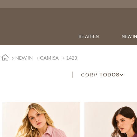
BE ATEEN
NEW I
NEW IN
CAMISA
1423
COR
AZUL
OFF WHITE
PRETO
ROSA
VINHO