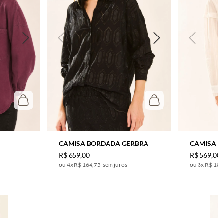
CAMISA BORDADA GERBRA
CAMISA 
R$
659
,
00
R$
569
,
0
4
x
R$ 164,75
sem juros
3
x
R$ 1