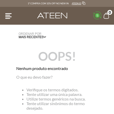
ATEEN10
1ª COMPRA COM 10% OFF NO NEW IN
0
ORDENAR POR
MAIS RECENTES
OOPS!
Nenhum produto encontrado
O que eu devo fazer?
Verifique os termos digitados.
Tente utilizar uma única palavra.
Utilize termos genéricos na busca.
Tente utilizar sinônimos do termo
desejado.