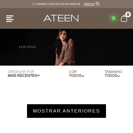
ATEEN10
1ª COMPRA COM 10% OFF NO NEW IN
0
ORDENAR POR
COR
TAMANHO
MAIS RECENTES
AZUL
34
BEGE
36
BERINGELA
38
MOSTRAR ANTERIORES
BRANCO
40
CARAMELO
42
CEREJA
44