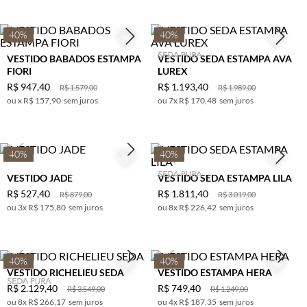
DOURADO
PP
MARROM
P
40%
40%
NUDE
M
VESTIDO BABADOS ESTAMPA
VESTIDO SEDA ESTAMPA AVA
OFF WHITE
G
FIORI
LUREX
PRETO
R$
947
,
40
R$
1
.
193
,
40
R$
1
.
579
,
00
R$
1
.
989
,
00
x
R$ 157,90
sem juros
7
x
R$ 170,48
sem juros
ROSA
ROSA
ESCURO
40%
40%
ROXO
UVA
VESTIDO JADE
VESTIDO SEDA ESTAMPA LILA
VERDE
R$
527
,
40
R$
1
.
811
,
40
R$
879
,
00
R$
3
.
019
,
00
3
x
R$ 175,80
sem juros
8
x
R$ 226,42
sem juros
VERMELHO
VINHO
ROSE
40%
40%
BERINJELA
VESTIDO RICHELIEU SEDA
VESTIDO ESTAMPA HERA
R$
2
.
129
,
40
R$
749
,
40
FERRUGEM
R$
3
.
549
,
00
R$
1
.
249
,
00
8
x
R$ 266,17
sem juros
4
x
R$ 187,35
sem juros
AZUL DENIN