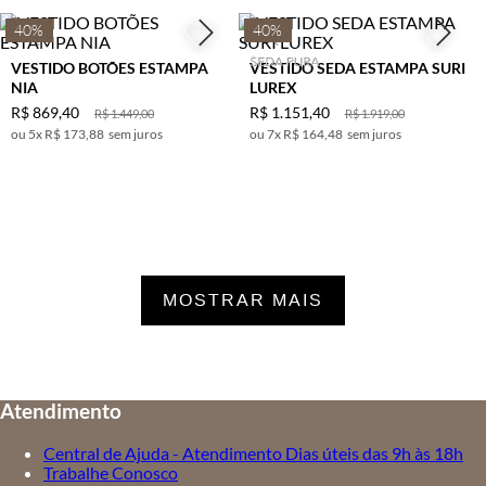
40%
40%
VESTIDO BOTÕES ESTAMPA
VESTIDO SEDA ESTAMPA SURI
NIA
LUREX
R$
869
,
40
R$
1
.
151
,
40
R$
1
.
449
,
00
R$
1
.
919
,
00
5
x
R$ 173,88
sem juros
7
x
R$ 164,48
sem juros
MOSTRAR MAIS
Atendimento
Central de Ajuda - Atendimento Dias úteis das 9h às 18h
Trabalhe Conosco