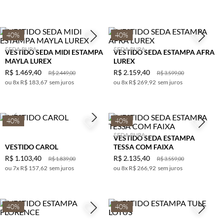
TERRACOTA
BETERRABA
40%
40%
VESTIDO SEDA MIDI ESTAMPA
VESTIDO SEDA ESTAMPA AFRA
MAYLA LUREX
LUREX
R$
1
.
469
,
40
R$
2
.
159
,
40
R$
2
.
449
,
00
R$
3
.
599
,
00
8
x
R$ 183,67
sem juros
8
x
R$ 269,92
sem juros
40%
40%
VESTIDO SEDA ESTAMPA
VESTIDO CAROL
TESSA COM FAIXA
R$
1
.
103
,
40
R$
2
.
135
,
40
R$
1
.
839
,
00
R$
3
.
559
,
00
7
x
R$ 157,62
sem juros
8
x
R$ 266,92
sem juros
40%
40%