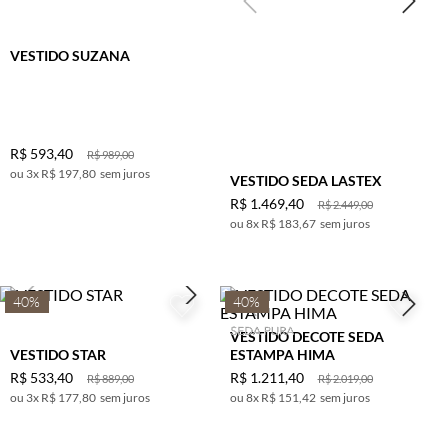
VESTIDO SUZANA
R$
593
,
40
R$
989
,
00
3
x
R$ 197,80
sem juros
VESTIDO SEDA LASTEX
R$
1
.
469
,
40
R$
2
.
449
,
00
8
x
R$ 183,67
sem juros
40%
40%
VESTIDO DECOTE SEDA
VESTIDO STAR
ESTAMPA HIMA
R$
533
,
40
R$
1
.
211
,
40
R$
889
,
00
R$
2
.
019
,
00
3
x
R$ 177,80
sem juros
8
x
R$ 151,42
sem juros