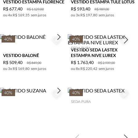
VESTIDO ESTAMPA FLORENCE
VESTIDO ESTAMPA TULE LOTUS
R$
677
,
40
R$
593
,
40
R$
1
.
129
,
00
R$
989
,
00
4
x
R$ 169,35
sem juros
3
x
R$ 197,80
sem juros
40%
40%
VESTIDO SEDA LASTEX
VESTIDO BALONÊ
ESTAMPA NIVE LUREX
R$
509
,
40
R$
1
.
763
,
40
R$
849
,
00
R$
2
.
939
,
00
3
x
R$ 169,80
sem juros
8
x
R$ 220,42
sem juros
40%
40%