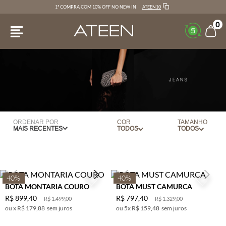
ATEEN10
1ª COMPRA COM 10% OFF NO NEW IN
0
ORDENAR POR
COR
TAMANHO
MAIS RECENTES
MARROM
36
PRETO
37
38
40%
40%
BOTA MONTARIA COURO
BOTA MUST CAMURCA
39
R$
899
,
40
R$
797
,
40
R$
1
.
499
,
00
R$
1
.
329
,
00
x
R$ 179,88
sem juros
5
x
R$ 159,48
sem juros