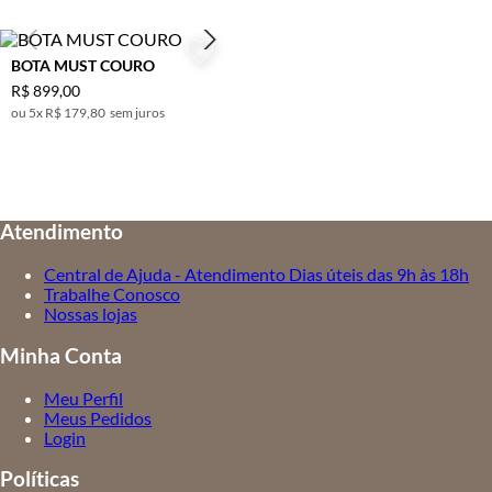
BOTA MUST COURO
R$
899
,
00
5
x
R$ 179,80
sem juros
Atendimento
Central de Ajuda - Atendimento Dias úteis das 9h às 18h
Trabalhe Conosco
Nossas lojas
Minha Conta
Meu Perfil
Meus Pedidos
Login
Políticas