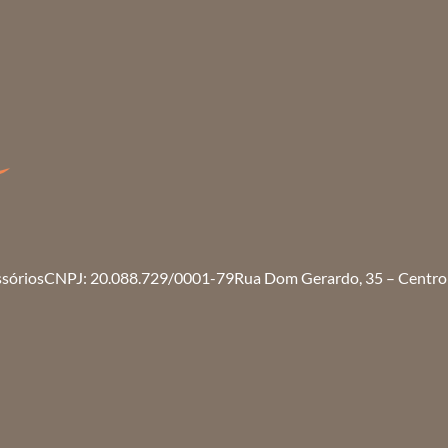
ssórios
CNPJ: 20.088.729/0001-79
Rua Dom Gerardo, 35 – Centro 