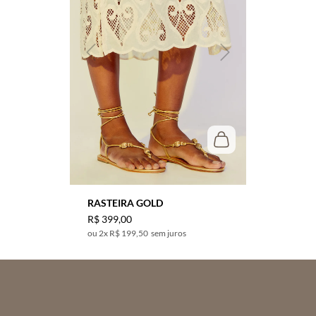
RASTEIRA GOLD
R$
399
,
00
2
x
R$ 199,50
sem juros