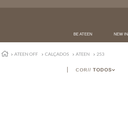
BE ATEEN
NEW I
ATEEN OFF
CALÇADOS
ATEEN
253
COR
DOURADO