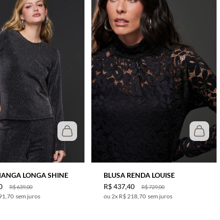
BLUSA RENDA LOUISE
MANGA LONGA SHINE
0
R$
437
,
40
R$
639
,
00
R$
729
,
00
91,70
sem juros
2
x
R$ 218,70
sem juros