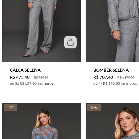
ROSA
VERDE
VERMELHO
VINHO
BERINJELA
AZUL ESCURO
CALÇA SELENA
BOMBER SELENA
R$
473
,
40
R$
707
,
40
R$
789
,
00
R$
1
.
179
,
00
3
x
R$ 157,80
sem juros
4
x
R$ 176,85
sem juros
40%
40%