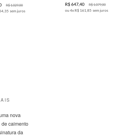
R$
647
,
40
0
R$
1
.
079
,
00
R$
1
.
029
,
00
4
x
R$ 161,85
sem juros
54,35
sem juros
AIS
 uma nova
s de caimento
inatura da