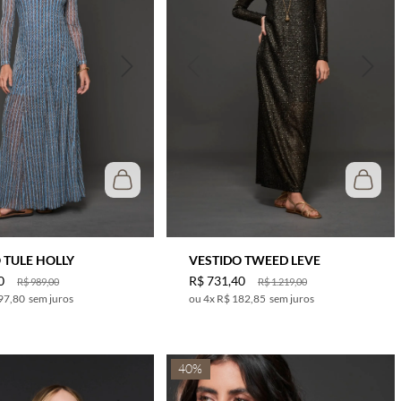
 TULE HOLLY
VESTIDO TWEED LEVE
0
R$
731
,
40
R$
989
,
00
R$
1
.
219
,
00
97,80
sem juros
4
x
R$ 182,85
sem juros
40%