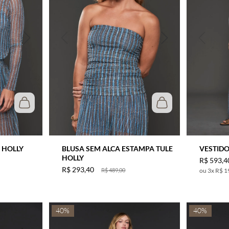
 HOLLY
BLUSA SEM ALCA ESTAMPA TULE
VESTIDO
HOLLY
R$
593
,
4
R$
293
,
40
R$
489
,
00
3
x
R$ 1
40%
40%