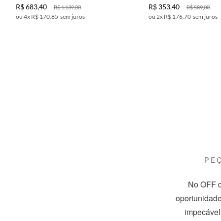
R$
683
,
40
R$
353
,
40
R$
1
.
139
,
00
R$
589
,
00
4
x
R$ 170,85
sem juros
2
x
R$ 176,70
sem juros
PE
No OFF d
oportunidade
impecável