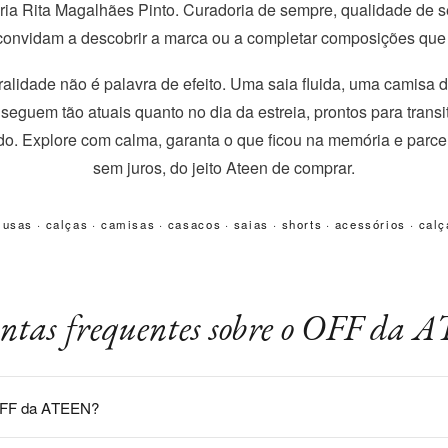
Maria Rita Magalhães Pinto. Curadoria de sempre, qualidade de 
convidam a descobrir a marca ou a completar composições que
alidade não é palavra de efeito. Uma saia fluida, uma camisa 
 seguem tão atuais quanto no dia da estreia, prontos para transi
ado. Explore com calma, garanta o que ficou na memória e parce
sem juros, do jeito Ateen de comprar.
lusas
·
calças
·
camisas
·
casacos
·
saias
·
shorts
·
acessórios
·
calç
ntas frequentes sobre o OFF da
OFF da ATEEN?