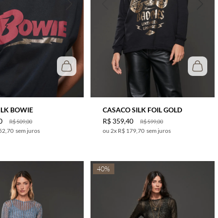
ILK BOWIE
CASACO SILK FOIL GOLD
0
R$
359
,
40
R$
509
,
00
R$
599
,
00
52,70
sem juros
2
x
R$ 179,70
sem juros
40%