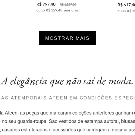
R$
797
,
40
R$
617
,
4
R$
1
.
329
,
00
5
x
R$ 159,48
sem juros
4
x
R$ 1
MOSTRAR MAIS
A elegância que não sai de moda.
ÇAS ATEMPORAIS ATEEN EM CONDIÇÕES ESPECI
a Ateen, as peças que marcaram coleções anteriores ganham
 no seu guarda-roupa. São vestidos de estampa autoral, blusa
, casacos estruturados e acessórios que carregam a mesma ass