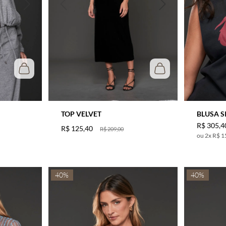
TOP VELVET
BLUSA S
R$
305
,
4
R$
125
,
40
R$
209
,
00
2
x
R$ 1
40%
40%