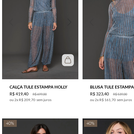
CALÇA TULE ESTAMPA HOLLY
BLUSA TULE ESTAMPA
R$
419
,
40
R$
323
,
40
R$
699
,
00
R$
539
,
00
2
x
R$ 209,70
sem juros
2
x
R$ 161,70
sem juros
40%
40%