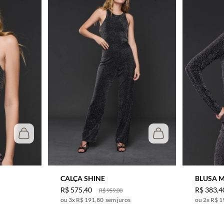
CALÇA SHINE
BLUSA 
R$
575
,
40
R$
383
,
4
R$
959
,
00
3
x
R$ 191,80
sem juros
2
x
R$ 1