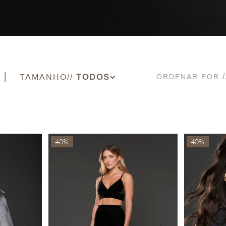
TAMANHO
ORDENAR POR
PP
P
M
G
40%
40%
GG