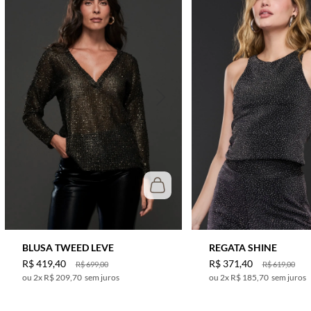
BLUSA TWEED LEVE
REGATA SHINE
R$
419
,
40
R$
371
,
40
R$
699
,
00
R$
619
,
00
2
x
R$ 209,70
sem juros
2
x
R$ 185,70
sem juros