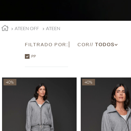
ATEEN OFF
ATEEN
FILTRADO POR:
COR
AZUL
PP
BRANCO
CEREJA
CINZA
40%
40%
CRU
DOURADO
OFF WHITE
OURO VELHO
PRATA
PRETO