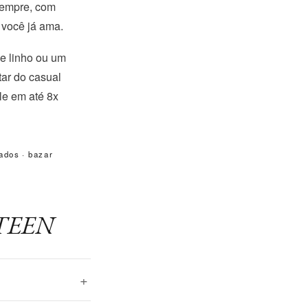
sempre, com
 você já ama.
de linho ou um
tar do casual
le em até 8x
ados
·
bazar
 ATEEN
+