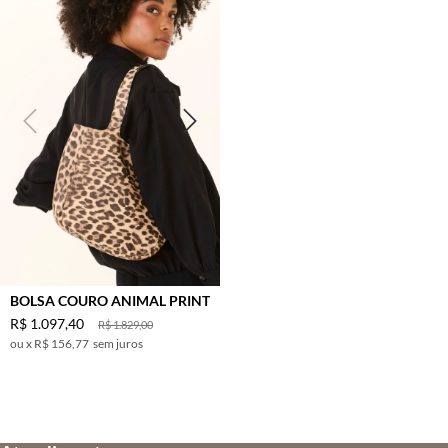
BOLSA COURO ANIMAL PRINT
R$
1
.
097
,
40
R$
1
.
829
,
00
x
R$ 156,77
sem juros