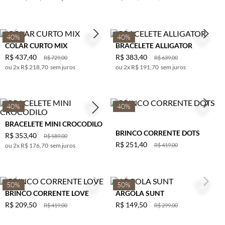
40%
40%
COLAR CURTO MIX
BRACELETE ALLIGATOR
R$
437
,
40
R$
383
,
40
R$
729
,
00
R$
639
,
00
2
x
R$ 218,70
sem juros
2
x
R$ 191,70
sem juros
40%
40%
BRACELETE MINI CROCODILO
BRINCO CORRENTE DOTS
R$
353
,
40
R$
589
,
00
R$
251
,
40
2
x
R$ 176,70
sem juros
R$
419
,
00
50%
50%
BRINCO CORRENTE LOVE
ARGOLA SUNT
R$
209
,
50
R$
149
,
50
R$
419
,
00
R$
299
,
00