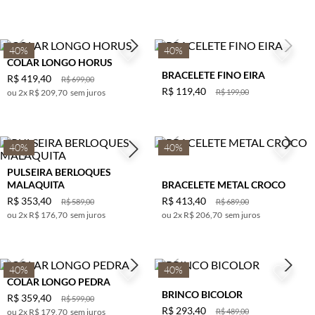
40%
40%
COLAR LONGO HORUS
BRACELETE FINO EIRA
R$
419
,
40
R$
699
,
00
R$
119
,
40
2
x
R$ 209,70
sem juros
R$
199
,
00
40%
40%
PULSEIRA BERLOQUES
MALAQUITA
BRACELETE METAL CROCO
R$
353
,
40
R$
413
,
40
R$
589
,
00
R$
689
,
00
2
x
R$ 176,70
sem juros
2
x
R$ 206,70
sem juros
40%
40%
COLAR LONGO PEDRA
BRINCO BICOLOR
R$
359
,
40
R$
599
,
00
R$
293
,
40
2
x
R$ 179,70
sem juros
R$
489
,
00