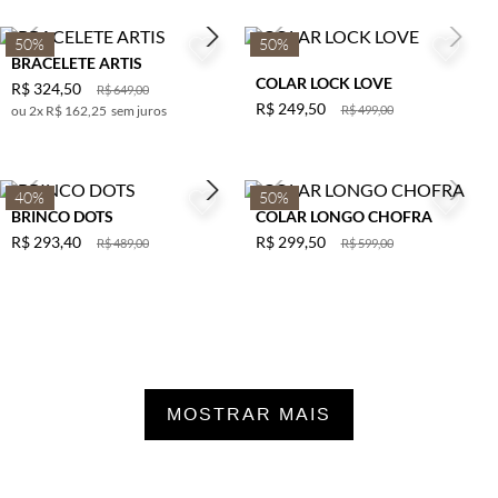
50%
50%
BRACELETE ARTIS
COLAR LOCK LOVE
R$
324
,
50
R$
649
,
00
R$
249
,
50
2
x
R$ 162,25
sem juros
R$
499
,
00
40%
50%
BRINCO DOTS
COLAR LONGO CHOFRA
R$
293
,
40
R$
299
,
50
R$
489
,
00
R$
599
,
00
MOSTRAR MAIS