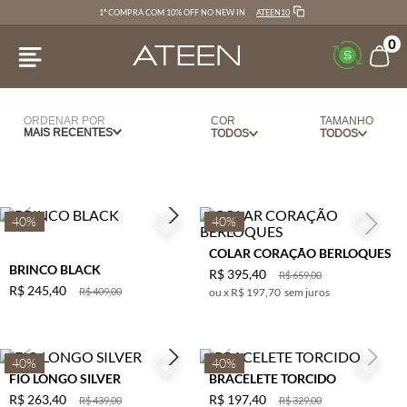
ATEEN10
1ª COMPRA COM 10% OFF NO NEW IN
0
ORDENAR POR
COR
TAMANHO
MAIS RECENTES
DOURADO
UN
NIQUEL
NUDE
40%
40%
OFF WHITE
COLAR CORAÇÃO BERLOQUES
PRATA
BRINCO BLACK
R$
395
,
40
R$
659
,
00
R$
245
,
40
R$
409
,
00
x
R$ 197,70
PRETO
sem juros
40%
40%
FIO LONGO SILVER
BRACELETE TORCIDO
R$
263
,
40
R$
197
,
40
R$
439
,
00
R$
329
,
00