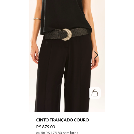
CINTO TRANÇADO COURO
R$
879
,
00
5
x
R$ 175,80
sem juros