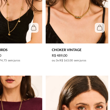
IRDS
CHOKER VINTAGE
0
R$
489
,
00
74,75
sem juros
3
x
R$ 163,00
sem juros