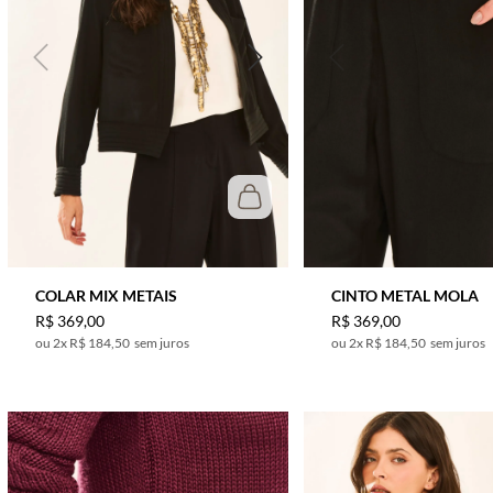
COLAR MIX METAIS
CINTO METAL MOLA
R$
369
,
00
R$
369
,
00
2
x
R$ 184,50
sem juros
2
x
R$ 184,50
sem juros