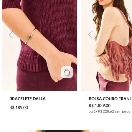
BRACELETE DALLA
BOLSA COURO FRANJ
R$
1
.
829
,
00
R$
189
,
00
8
x
R$ 228,62
sem juros