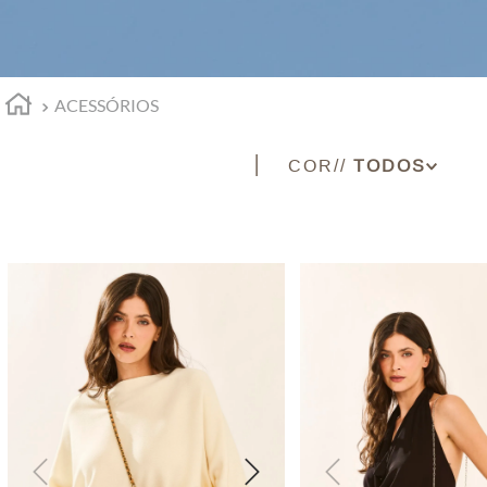
ACESSÓRIOS
COR
BEGE
CARAMELO
DOURADO
OURO VELHO
PRATA
PRETO
ROSA ESCURO
VINHO