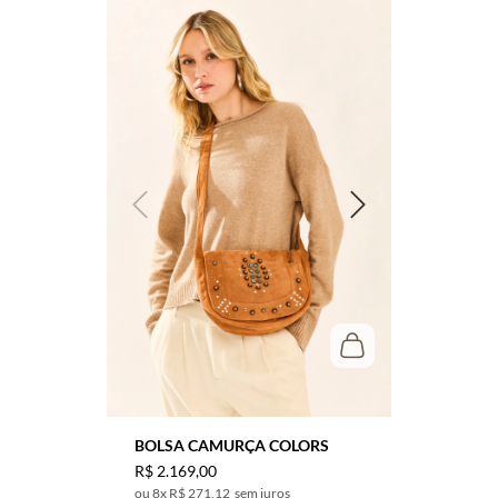
BOLSA CAMURÇA COLORS
R$
2
.
169
,
00
8
x
R$ 271,12
sem juros