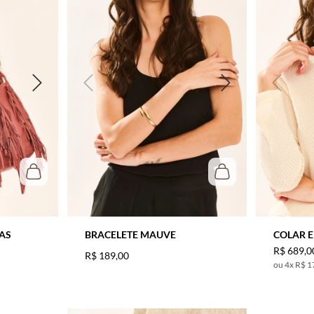
AS
BRACELETE MAUVE
COLAR 
R$
689
,
0
R$
189
,
00
4
x
R$ 1