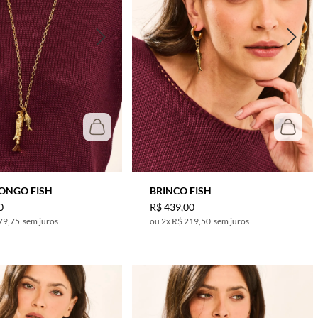
ONGO FISH
BRINCO FISH
0
R$
439
,
00
79,75
sem juros
2
x
R$ 219,50
sem juros