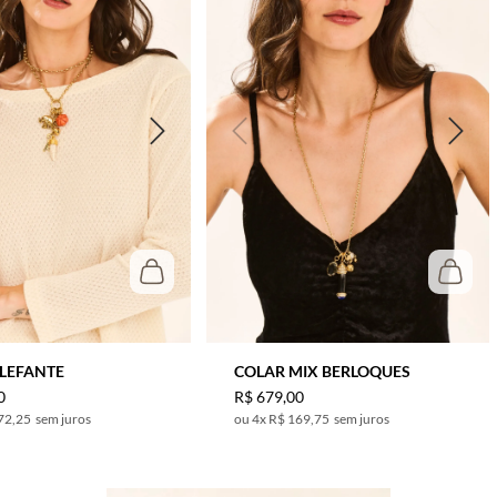
ELEFANTE
COLAR MIX BERLOQUES
0
R$
679
,
00
72,25
sem juros
4
x
R$ 169,75
sem juros