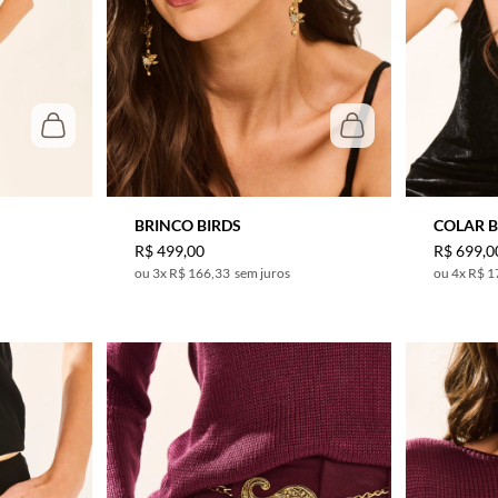
BRINCO BIRDS
COLAR B
R$
499
,
00
R$
699
,
0
3
x
R$ 166,33
sem juros
4
x
R$ 1