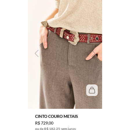
CINTO COURO METAIS
R$
729
,
00
4
x
R$ 182,25
sem juros