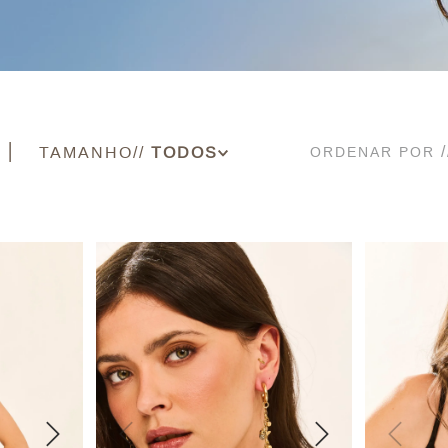
TAMANHO
ORDENAR POR
PP
P
M
G
UN