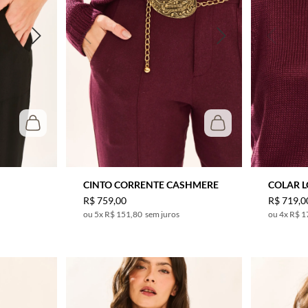
CINTO CORRENTE CASHMERE
COLAR L
R$
759
,
00
R$
719
,
0
5
x
R$ 151,80
sem juros
4
x
R$ 1