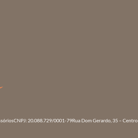
ssórios
CNPJ: 20.088.729/0001-79
Rua Dom Gerardo, 35 – Centro 