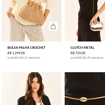
BOLSA PALHA CROCHET
CLUTCH METAL
R$
1
.
299
,
00
R$
729
,
00
8
x
R$ 162,37
sem juros
4
x
R$ 182,25
sem juros