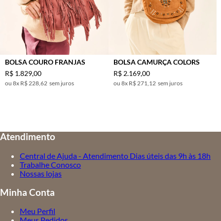
BOLSA COURO FRANJAS
BOLSA CAMURÇA COLORS
R$
1
.
829
,
00
R$
2
.
169
,
00
8
x
R$ 228,62
sem juros
8
x
R$ 271,12
sem juros
Atendimento
Central de Ajuda - Atendimento Dias úteis das 9h às 18h
Trabalhe Conosco
Nossas lojas
Minha Conta
Meu Perfil
Meus Pedidos