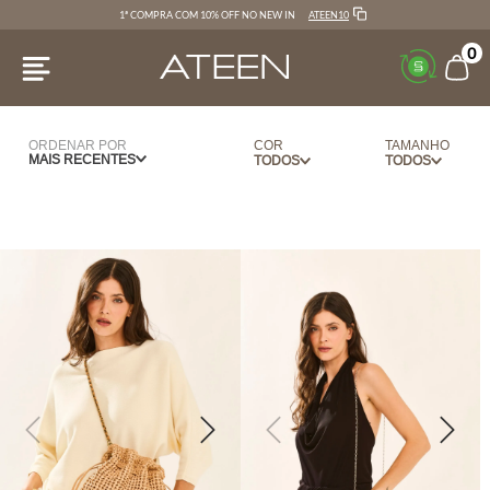
ATEEN10
1ª COMPRA COM 10% OFF NO NEW IN
0
ORDENAR POR
COR
TAMANHO
MAIS RECENTES
BEGE
UN
CARAMELO
DOURADO
PRATA
ROSA
ESCURO