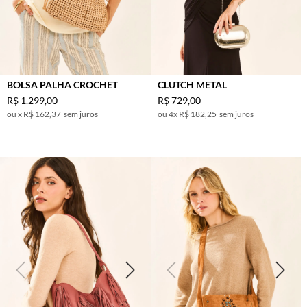
BOLSA PALHA CROCHET
CLUTCH METAL
R$
1
.
299
,
00
R$
729
,
00
x
R$ 162,37
sem juros
4
x
R$ 182,25
sem juros