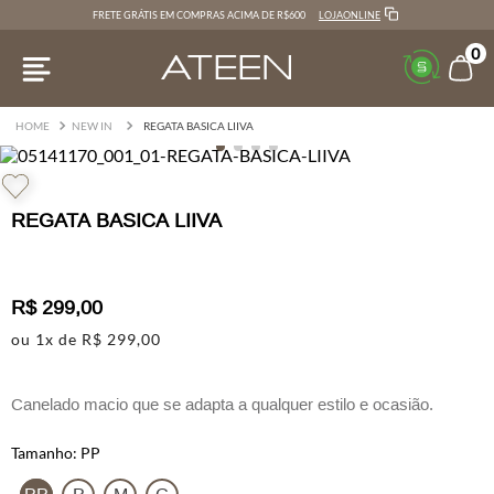
LOJAONLINE
FRETE GRÁTIS EM COMPRAS ACIMA DE R$600
0
NEW IN
REGATA BASICA LIIVA
REGATA BASICA LIIVA
R$
299
,
00
ou
1
x de
R$
299
,
00
Canelado macio que se adapta a qualquer estilo e ocasião.
Design minimalista com decote arredondado e alças largas que
PP
facilita combinações do dia a dia. O tecido macio em blend de
algodão e poliéster garante conforto prolongado, enquanto o