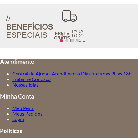
//
BENEFÍCIOS
PARA
ESPECIAIS
FRETE
TODO
GRÁTIS
BRASIL
Atendimento
Central de Ajuda - Atendimento Dias úteis das 9h às 18h
Trabalhe Conosco
Nossas lojas
Minha Conta
Meu Perfil
Meus Pedidos
Login
Políticas