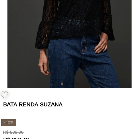
BATA RENDA SUZANA
-
40%
R$
589
,
00