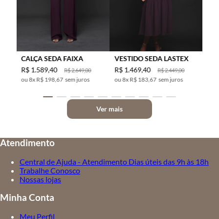
CALÇA SEDA FAIXA
VESTIDO SEDA LASTEX
R$
1
.
589
,
40
R$
1
.
469
,
40
R$
2
.
649
,
00
R$
2
.
449
,
00
8
x
R$ 198,67
sem juros
8
x
R$ 183,67
sem juros
Ver mais
Atendimento
Central de Ajuda - Atendimento Dias úteis das 9h às 18h
Trabalhe Conosco
Nossas lojas
Minha Conta
Meu Perfil