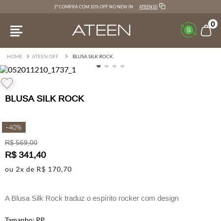
ATEEN10
1ª COMPRA COM 10% OFF NO NEW IN
0
ATEEN OFF
BLUSA SILK ROCK
BLUSA SILK ROCK
-
40%
R$
569
,
00
R$
341
,
40
ou
2
x de
R$
170
,
70
A Blusa Silk Rock traduz o espírito rocker com design
contemporâneo e cheio de personalidade.
PP