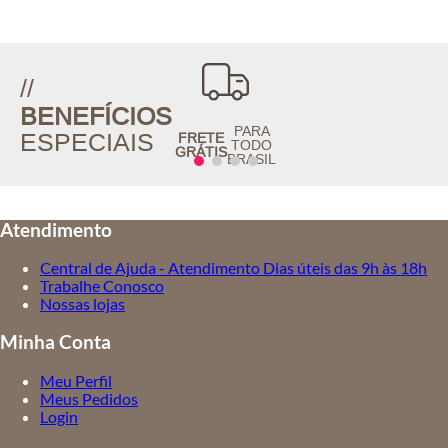
Ateen Inverno 2026
//
BENEFÍCIOS
PARA
ESPECIAIS
FRETE
TODO
GRÁTIS
BRASIL
Atendimento
Central de Ajuda - Atendimento Dias úteis das 9h às 18h
Trabalhe Conosco
Nossas lojas
Minha Conta
Meu Perfil
Meus Pedidos
Login