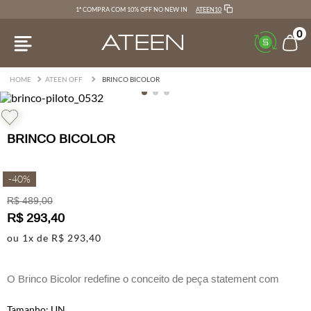
ATEEN10
1ª COMPRA COM 10% OFF NO NEW IN
0
ATEEN OFF
BRINCO BICOLOR
BRINCO BICOLOR
-
40%
R$
489
,
00
R$
293
,
40
ou
1
x de
R$
293
,
40
O Brinco Bicolor redefine o conceito de peça statement com
design escultural
UN