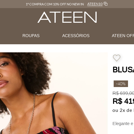
ATEEN10
1ª COMPRA COM 10% OFF NO NEW IN
N
ROUPAS
ACESSÓRIOS
ATEEN OF
BLUS
-
40%
R$
699
,
0
R$
41
ou
2
x de
Elegante e
design con