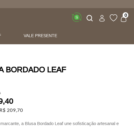
Buscar
0
F
VALE PRESENTE
A BORDADO LEAF
0
9
,
40
R$
209
,
70
 marcante, a Blusa Bordado Leaf une sofisticação artesanal e
temporâneo, perfeita para composições que pedem personalidade