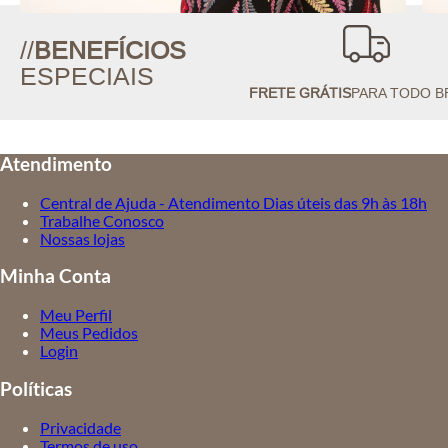
//
BENEFÍCIOS
ESPECIAIS
FRETE GRÁTIS
PARA TODO B
Atendimento
Central de Ajuda - Atendimento Dias úteis das 9h às 18h
Trabalhe Conosco
Nossas lojas
Minha Conta
Meu Perfil
Meus Pedidos
Login
Políticas
Privacidade
Termos de uso