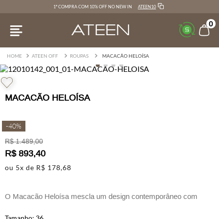
ATEEN10
1ª COMPRA COM 10% OFF NO NEW IN
0
ATEEN OFF
ROUPAS
MACACÃO HELOÍSA
MACACÃO HELOÍSA
-
40%
R$
1
.
489
,
00
R$
893
,
40
ou
5
x de
R$
178
,
68
O Macacão Heloísa mescla um design contemporâneo com
linhas elegantes.
36