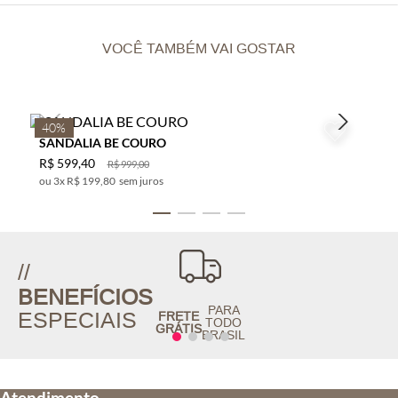
VOCÊ TAMBÉM VAI GOSTAR
40%
SANDALIA BE COURO
R$
599
,
40
R$
999
,
00
3
x
R$ 199,80
sem juros
//
BENEFÍCIOS
PARA
ESPECIAIS
FRETE
TODO
GRÁTIS
BRASIL
Atendimento