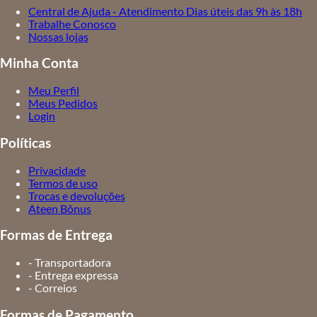
Central de Ajuda - Atendimento Dias úteis das 9h às 18h
Trabalhe Conosco
Nossas lojas
Minha Conta
Meu Perfil
Meus Pedidos
Login
Políticas
Privacidade
Termos de uso
Trocas e devoluções
Ateen Bônus
Formas de Entrega
- Transportadora
- Entrega expressa
- Correios
Formas de Pagamento