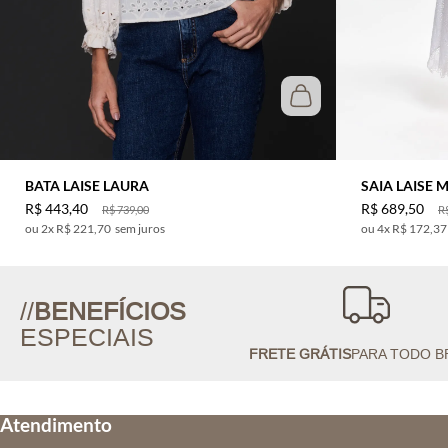
BATA LAISE LAURA
SAIA LAISE 
R$
443
,
40
R$
689
,
50
R$
739
,
00
R
2
x
R$ 221,70
sem juros
4
x
R$ 172,37
//
BENEFÍCIOS
ESPECIAIS
FRETE GRÁTIS
PARA TODO B
Atendimento