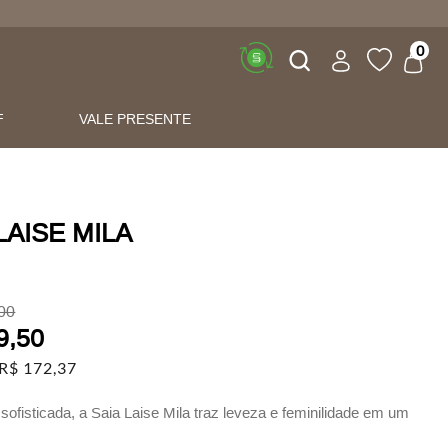
Buscar
0
F
VALE PRESENTE
LAISE MILA
00
9
,
50
R$
172
,
37
sofisticada, a Saia Laise Mila traz leveza e feminilidade em um
valoriza a silhueta com elegância natural.