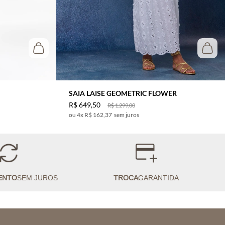
SAIA LAISE GEOMETRIC FLOWER
R$
649
,
50
R$
1
.
299
,
00
4
x
R$ 162,37
sem juros
ENTO
SEM JUROS
TROCA
GARANTIDA