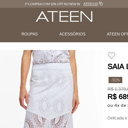
ATEEN10
1ª COMPRA COM 10% OFF NO NEW IN
N
ROUPAS
ACESSÓRIOS
ATEEN OF
SAIA 
-
50%
R$
1
.
379
,
R$
68
ou
4
x de
Delicada e 
design que 