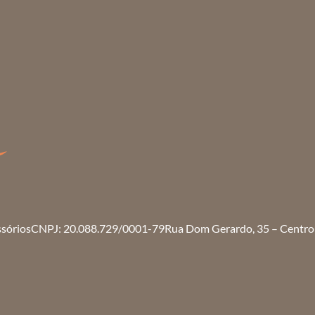
ssórios
CNPJ: 20.088.729/0001-79
Rua Dom Gerardo, 35 – Centro 