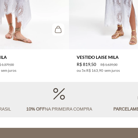
MILA
VESTIDO LAISE MILA
R$
819
,
50
$
1
.
379
,
00
R$
1
.
639
,
00
sem juros
5
x
R$ 163,90
sem juros
RASIL
10% OFF
NA PRIMEIRA COMPRA
PARCELAM