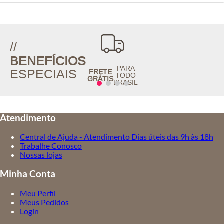
//
BENEFÍCIOS
PARA
ESPECIAIS
FRETE
TODO
GRÁTIS
BRASIL
Atendimento
Central de Ajuda - Atendimento Dias úteis das 9h às 18h
Trabalhe Conosco
Nossas lojas
Minha Conta
Meu Perfil
Meus Pedidos
Login