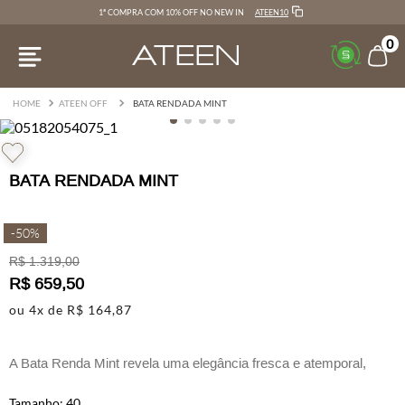
ATEEN10
1ª COMPRA COM 10% OFF NO NEW IN
0
ATEEN OFF
BATA RENDADA MINT
BATA RENDADA MINT
-
50%
R$
1
.
319
,
00
R$
659
,
50
ou
4
x de
R$
164
,
87
A Bata Renda Mint revela uma elegância fresca e atemporal,
combinando a leveza do tecido translúcido com o charme dos
bordados florais em relevo.
40