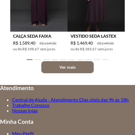
CALÇA SEDA FAIXA
VESTIDO SEDA LASTEX
R$
1
.
589
,
40
R$
1
.
469
,
40
R$
2
.
649
,
00
R$
2
.
449
,
00
8
x
R$ 198,67
sem juros
8
x
R$ 183,67
sem juros
Ver mais
Atendimento
Central de Ajuda - Atendimento Dias úteis das 9h às 18h
Trabalhe Conosco
Nossas lojas
Minha Conta
Meu Perfil