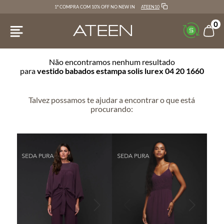
ATEEN10
1ª COMPRA COM 10% OFF NO NEW IN
0
Não encontramos nenhum resultado
para
vestido babados estampa solis lurex 04 20 1660
Talvez possamos te ajudar a encontrar o que está
procurando: