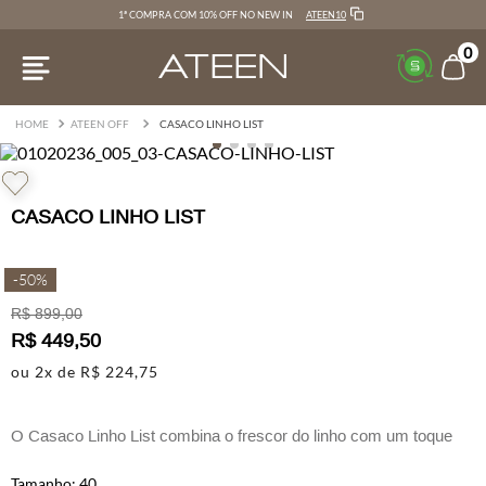
ATEEN10
1ª COMPRA COM 10% OFF NO NEW IN
0
ATEEN OFF
CASACO LINHO LIST
CASACO LINHO LIST
-
50%
R$
899
,
00
R$
449
,
50
ou
2
x de
R$
224
,
75
O Casaco Linho List combina o frescor do linho com um toque
contemporâneo, resultando em um visual elegante e confortável.
40