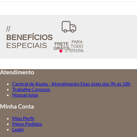
//
BENEFÍCIOS
PARA
ESPECIAIS
FRETE
TODO
GRÁTIS
BRASIL
Atendimento
Central de Ajuda - Atendimento Dias úteis das 9h às 18h
Trabalhe Conosco
Nossas lojas
Minha Conta
Meu Perfil
Meus Pedidos
Login