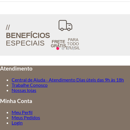
//
BENEFÍCIOS
PARA
ESPECIAIS
FRETE
TODO
GRÁTIS
BRASIL
Atendimento
Central de Ajuda - Atendimento Dias úteis das 9h às 18h
Trabalhe Conosco
Nossas lojas
Minha Conta
Meu Perfil
Meus Pedidos
Login