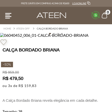
LOJAONLINE
FRETE GRÁTIS EM COMPRAS ACIMA DE R$600
0
ATEEN OFF
CALÇA BORDADO BRIANA
CALÇA BORDADO BRIANA
-
50%
R$
959
,
00
R$
479
,
50
ou
3
x de
R$
159
,
83
A Calça Bordado Briana revela elegância em cada detalhe.
Com design contemporâneo e acabamento impecável, a peça é
38