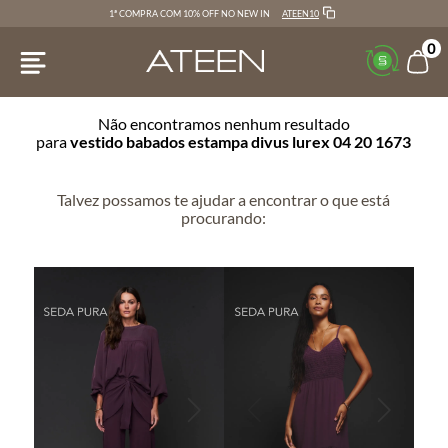
ATEEN10
1ª COMPRA COM 10% OFF NO NEW IN
0
Não encontramos nenhum resultado
para
vestido babados estampa divus lurex 04 20 1673
Talvez possamos te ajudar a encontrar o que está
procurando: