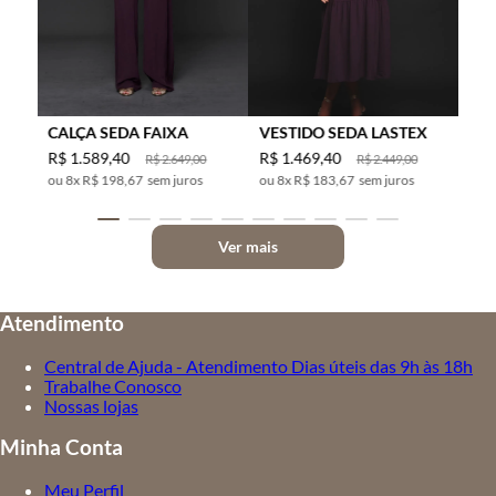
CALÇA SEDA FAIXA
VESTIDO SEDA LASTEX
R$
1
.
589
,
40
R$
1
.
469
,
40
R$
2
.
649
,
00
R$
2
.
449
,
00
8
x
R$ 198,67
sem juros
8
x
R$ 183,67
sem juros
Ver mais
Atendimento
Central de Ajuda - Atendimento Dias úteis das 9h às 18h
Trabalhe Conosco
Nossas lojas
Minha Conta
Meu Perfil