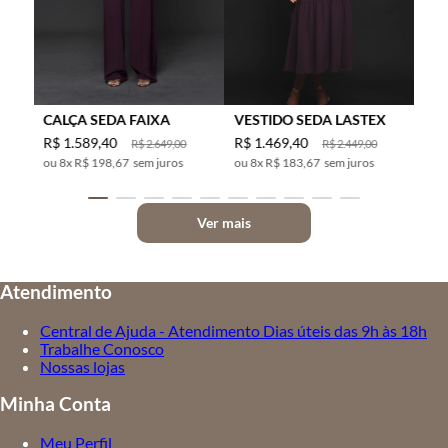
CALÇA SEDA FAIXA
VESTIDO SEDA LASTEX
R$
1
.
589
,
40
R$
1
.
469
,
40
R$
2
.
649
,
00
R$
2
.
449
,
00
8
x
R$ 198,67
sem juros
8
x
R$ 183,67
sem juros
Ver mais
Atendimento
Central de Ajuda - Atendimento Dias úteis das 9h às 18h
Trabalhe Conosco
Nossas lojas
Minha Conta
Meu Perfil