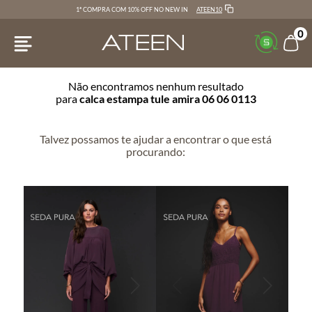
ATEEN10
1ª COMPRA COM 10% OFF NO NEW IN
0
Não encontramos nenhum resultado
para
calca estampa tule amira 06 06 0113
Talvez possamos te ajudar a encontrar o que está
procurando: