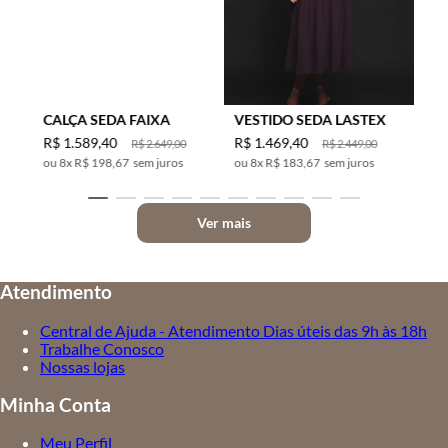
CALÇA SEDA FAIXA
VESTIDO SEDA LASTEX
R$
1
.
589
,
40
R$
1
.
469
,
40
R$
2
.
649
,
00
R$
2
.
449
,
00
8
x
R$ 198,67
sem juros
8
x
R$ 183,67
sem juros
Ver mais
Atendimento
Central de Ajuda - Atendimento Dias úteis das 9h às 18h
Trabalhe Conosco
Nossas lojas
Minha Conta
Meu Perfil