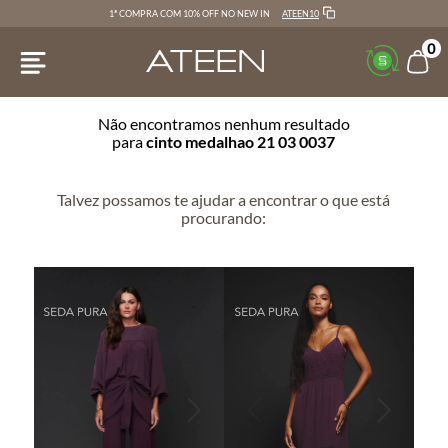
ATEEN10
1ª COMPRA COM 10% OFF NO NEW IN
0
Não encontramos nenhum resultado
para
cinto medalhao 21 03 0037
Talvez possamos te ajudar a encontrar o que está
procurando: