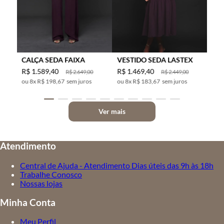
CALÇA SEDA FAIXA
VESTIDO SEDA LASTEX
R$
1
.
589
,
40
R$
1
.
469
,
40
R$
2
.
649
,
00
R$
2
.
449
,
00
8
x
R$ 198,67
sem juros
8
x
R$ 183,67
sem juros
Ver mais
Atendimento
Central de Ajuda - Atendimento Dias úteis das 9h às 18h
Trabalhe Conosco
Nossas lojas
Minha Conta
Meu Perfil