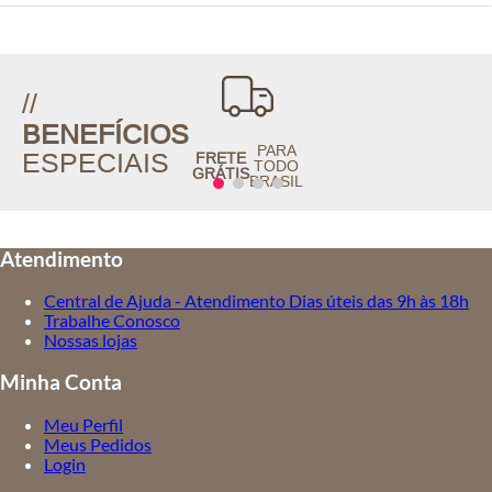
//
BENEFÍCIOS
PARA
ESPECIAIS
FRETE
TODO
GRÁTIS
BRASIL
Atendimento
Central de Ajuda - Atendimento Dias úteis das 9h às 18h
Trabalhe Conosco
Nossas lojas
Minha Conta
Meu Perfil
Meus Pedidos
Login