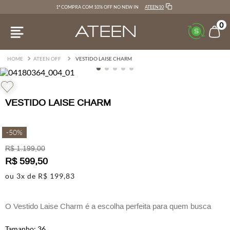
ATEEN10
1ª COMPRA COM 10% OFF NO NEW IN
0
ATEEN OFF
VESTIDO LAISE CHARM
VESTIDO LAISE CHARM
-
50%
R$
1
.
199
,
00
R$
599
,
50
ou
3
x de
R$
199
,
83
O Vestido Laise Charm é a escolha perfeita para quem busca
leveza e sofisticação em um só look.
36