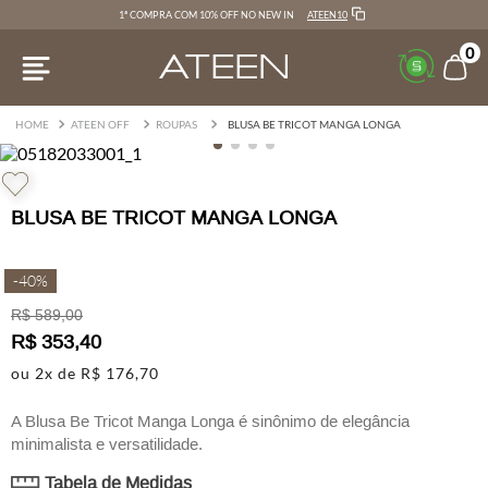
ATEEN10
1ª COMPRA COM 10% OFF NO NEW IN
0
ATEEN OFF
ROUPAS
BLUSA BE TRICOT MANGA LONGA
BLUSA BE TRICOT MANGA LONGA
-
40%
R$
589
,
00
R$
353
,
40
ou
2
x de
R$
176
,
70
A Blusa Be Tricot Manga Longa é sinônimo de elegância
minimalista e versatilidade.
Confeccionada em tricot leve e confortável, possui caimento
Tabela de Medidas