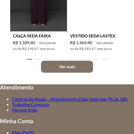
CALÇA SEDA FAIXA
VESTIDO SEDA LASTEX
R$
1
.
589
,
40
R$
1
.
469
,
40
R$
2
.
649
,
00
R$
2
.
449
,
00
8
x
R$ 198,67
sem juros
8
x
R$ 183,67
sem juros
Ver mais
Atendimento
Central de Ajuda - Atendimento Dias úteis das 9h às 18h
Trabalhe Conosco
Nossas lojas
Minha Conta
Meu Perfil