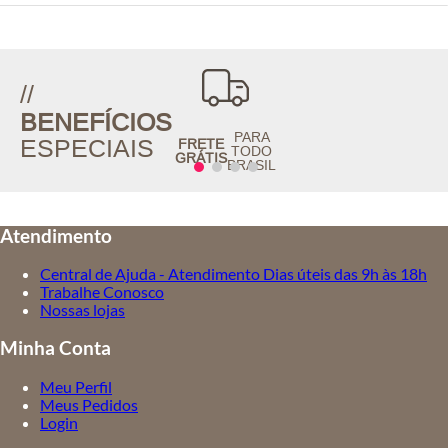
//
BENEFÍCIOS
PARA
ESPECIAIS
FRETE
TODO
GRÁTIS
BRASIL
Atendimento
Central de Ajuda - Atendimento Dias úteis das 9h às 18h
Trabalhe Conosco
Nossas lojas
Minha Conta
Meu Perfil
Meus Pedidos
Login