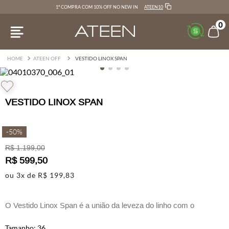
ATEEN10
1ª COMPRA COM 10% OFF NO NEW IN
0
ATEEN OFF
VESTIDO LINOX SPAN
VESTIDO LINOX SPAN
-
50%
R$
1
.
199
,
00
R$
599
,
50
ou
3
x de
R$
199
,
83
O Vestido Linox Span é a união da leveza do linho com o
caimento sofisticado e detalhes atemporais.
36