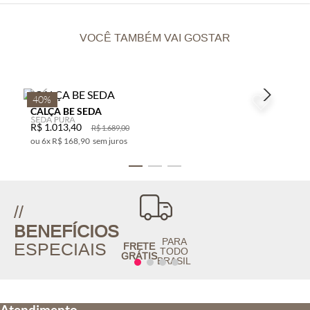
VOCÊ TAMBÉM VAI GOSTAR
40%
CALÇA BE SEDA
R$
1
.
013
,
40
R$
1
.
689
,
00
6
x
R$ 168,90
sem juros
//
BENEFÍCIOS
PARA
ESPECIAIS
FRETE
TODO
GRÁTIS
BRASIL