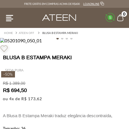
LOJAONLINE
FRETE GRÁTIS EM COMPRAS ACIMA DE R$600
0
ATEEN OFF
BLUSA B ESTAMPA MERAKI
BLUSA B ESTAMPA MERAKI
-
50%
R$
1
.
389
,
00
R$
694
,
50
ou
4
x de
R$
173
,
62
A Blusa B Estampa Meraki traduz elegância descontraída,
conforto e versatilidade.
36