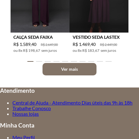
CALÇA SEDA FAIXA
VESTIDO SEDA LASTEX
R$
1
.
589
,
40
R$
1
.
469
,
40
R$
2
.
649
,
00
R$
2
.
449
,
00
8
x
R$ 198,67
sem juros
8
x
R$ 183,67
sem juros
Ver mais
Atendimento
Central de Ajuda - Atendimento Dias úteis das 9h às 18h
Trabalhe Conosco
Nossas lojas
Minha Conta
Meu Perfil