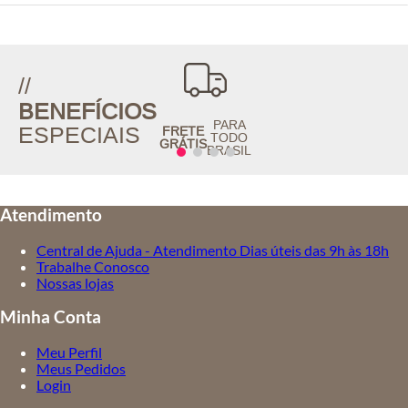
//
BENEFÍCIOS
PARA
ESPECIAIS
FRETE
TODO
GRÁTIS
BRASIL
Atendimento
Central de Ajuda - Atendimento Dias úteis das 9h às 18h
Trabalhe Conosco
Nossas lojas
Minha Conta
Meu Perfil
Meus Pedidos
Login