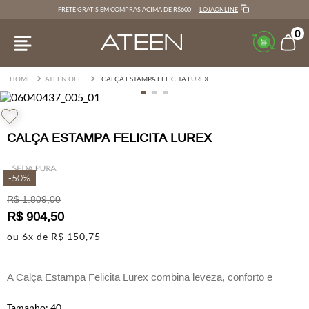
LOJAONLINE
FRETE GRÁTIS EM COMPRAS ACIMA DE R$600
0
ATEEN OFF
CALÇA ESTAMPA FELICITA LUREX
CALÇA ESTAMPA FELICITA LUREX
-
50%
R$
1
.
809
,
00
R$
904
,
50
ou
6
x de
R$
150
,
75
A Calça Estampa Felicita Lurex combina leveza, conforto e
elegância em uma proposta versátil e contemporânea.
40