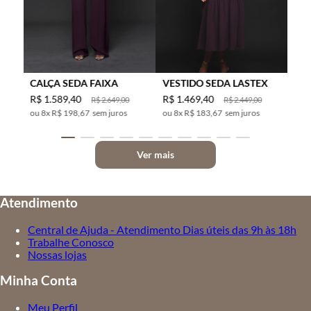
CALÇA SEDA FAIXA
VESTIDO SEDA LASTEX
R$
1
.
589
,
40
R$
1
.
469
,
40
R$
2
.
649
,
00
R$
2
.
449
,
00
8
x
R$ 198,67
sem juros
8
x
R$ 183,67
sem juros
Ver mais
Atendimento
Central de Ajuda - Atendimento Dias úteis das 9h às 18h
Trabalhe Conosco
Nossas lojas
Minha Conta
Meu Perfil