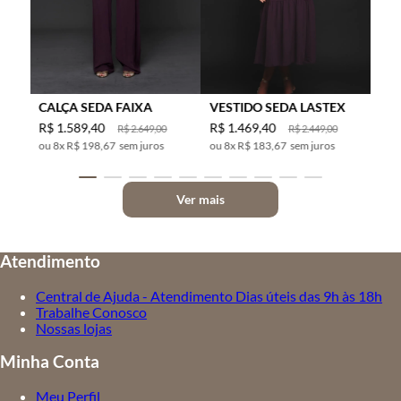
CALÇA SEDA FAIXA
VESTIDO SEDA LASTEX
R$
1
.
589
,
40
R$
1
.
469
,
40
R$
2
.
649
,
00
R$
2
.
449
,
00
8
x
R$ 198,67
sem juros
8
x
R$ 183,67
sem juros
Ver mais
Atendimento
Central de Ajuda - Atendimento Dias úteis das 9h às 18h
Trabalhe Conosco
Nossas lojas
Minha Conta
Meu Perfil