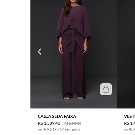
CALÇA SEDA FAIXA
VEST
R$
1
.
589
,
40
R$
1
.
R$
2
.
649
,
00
8
x
R$ 198,67
sem juros
8
x