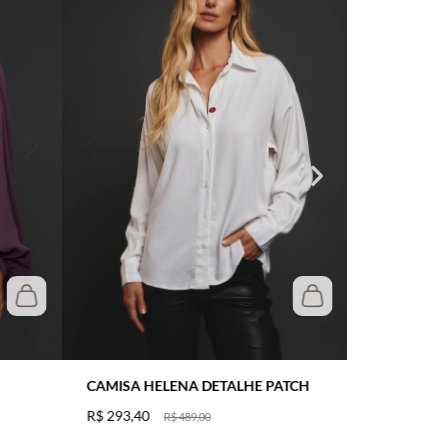
CAMISA HELENA DETALHE PATCH
R$
293
,
40
R$
489
,
00