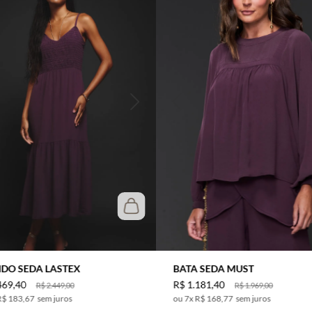
IDO SEDA LASTEX
BATA SEDA MUST
469
,
40
R$
1
.
181
,
40
R$
2
.
449
,
00
R$
1
.
969
,
00
R$ 183,67
sem juros
7
x
R$ 168,77
sem juros