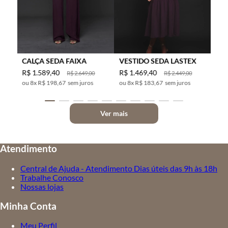
CALÇA SEDA FAIXA
VESTIDO SEDA LASTEX
R$
1
.
589
,
40
R$
1
.
469
,
40
R$
2
.
649
,
00
R$
2
.
449
,
00
8
x
R$ 198,67
sem juros
8
x
R$ 183,67
sem juros
Ver mais
Atendimento
Central de Ajuda - Atendimento Dias úteis das 9h às 18h
Trabalhe Conosco
Nossas lojas
Minha Conta
Meu Perfil