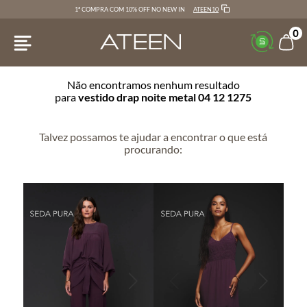
ATEEN10
1ª COMPRA COM 10% OFF NO NEW IN
0
Não encontramos nenhum resultado
para
vestido drap noite metal 04 12 1275
Talvez possamos te ajudar a encontrar o que está
procurando: