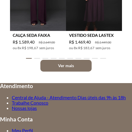
CALÇA SEDA FAIXA
VESTIDO SEDA LASTEX
R$
1
.
589
,
40
R$
1
.
469
,
40
R$
2
.
649
,
00
R$
2
.
449
,
00
8
x
R$ 198,67
sem juros
8
x
R$ 183,67
sem juros
Ver mais
Atendimento
Central de Ajuda - Atendimento Dias úteis das 9h às 18h
Trabalhe Conosco
Nossas lojas
Minha Conta
Meu Perfil