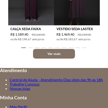
CALÇA SEDA FAIXA
VESTIDO SEDA LASTEX
R$
1
.
589
,
40
R$
1
.
469
,
40
R$
2
.
649
,
00
R$
2
.
449
,
00
8
x
R$ 198,67
sem juros
8
x
R$ 183,67
sem juros
Ver mais
Atendimento
Central de Ajuda - Atendimento Dias úteis das 9h às 18h
Trabalhe Conosco
Nossas lojas
Minha Conta
Meu Perfil